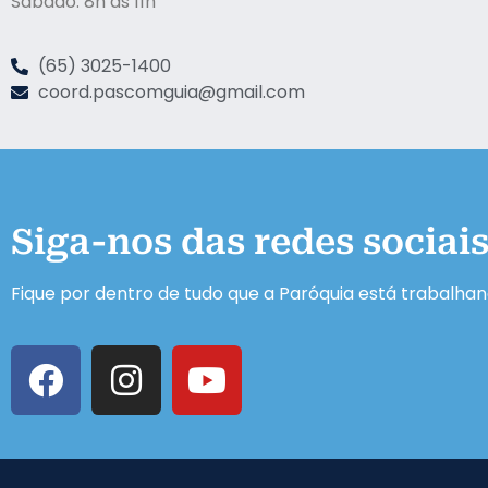
Sábado: 8h às 11h
(65) 3025-1400
coord.pascomguia@gmail.com
Siga-nos das redes sociai
Fique por dentro de tudo que a Paróquia está trabalha