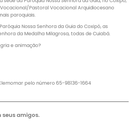
na sede da Paróquia Nossa Senhora da Guia, no Coxipó,
 Vocacional/Pastoral Vocacional Arquidiocesano
ais paroquiais.
 Paróquia Nossa Senhora da Guia do Coxipó, as
nhora da Medalha Milagrosa, todas de Cuiabá.
egria e animação?
 Clemomar pelo número 65-98136-1664
 seus amigos.